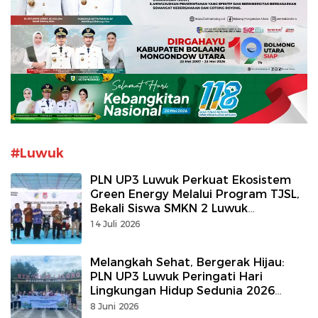
#Luwuk
PLN UP3 Luwuk Perkuat Ekosistem
Green Energy Melalui Program TJSL,
Bekali Siswa SMKN 2 Luwuk
Kompetensi Konversi Kendaraan
14 Juli 2026
Listrik
Melangkah Sehat, Bergerak Hijau:
PLN UP3 Luwuk Peringati Hari
Lingkungan Hidup Sedunia 2026
dengan Aksi Bersih Lingkungan
8 Juni 2026