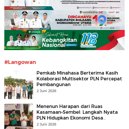
#Langowan
Pemkab Minahasa Berterima Kasih
Kolaborasi Multisektor PLN Percepat
Pembangunan
2 Juni 2026
Menenun Harapan dari Ruas
Kasamaan–Sembel: Langkah Nyata
PLN Hidupkan Ekonomi Desa
Tempang Dua Lewat Paving Blok
2 Juni 2026