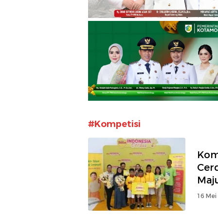
#Kompetisi
Kom
Cer
Maju
16 Mei