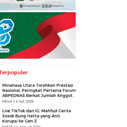
Terpopuler
Minahasa Utara Torehkan Prestasi
Nasional, Peringkat Pertama Forum
ABPEDNAS Berkat Jumlah Anggota
Terbanyak
Minut |
4 Juli 2026
Live TikTok dan IG, Mahfud Cerita
Sosok Bung Hatta yang Anti
Korupsi ke Gen Z
Politik |
4 Januari 2024