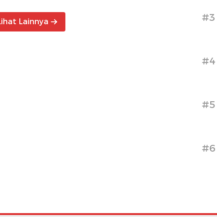
#3
Lihat Lainnya
#4
#5
#6