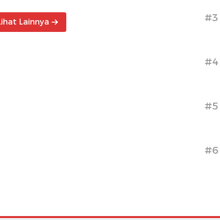
#3
Lihat Lainnya
#4
#5
#6