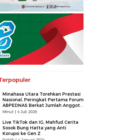
Terpopuler
Minahasa Utara Torehkan Prestasi
Nasional, Peringkat Pertama Forum
ABPEDNAS Berkat Jumlah Anggota
Terbanyak
Minut |
4 Juli 2026
Live TikTok dan IG, Mahfud Cerita
Sosok Bung Hatta yang Anti
Korupsi ke Gen Z
Politik |
4 Januari 2024