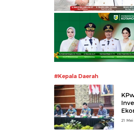
#Kepala Daerah
KPw
Inv
Eko
21 Mei