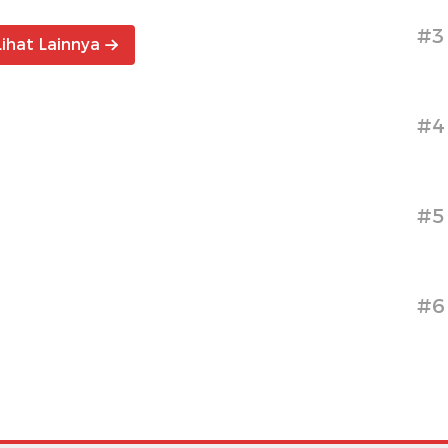
#3
Lihat Lainnya
#4
#5
#6