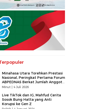
Terpopuler
Minahasa Utara Torehkan Prestasi
Nasional, Peringkat Pertama Forum
ABPEDNAS Berkat Jumlah Anggota
Terbanyak
Minut |
4 Juli 2026
Live TikTok dan IG, Mahfud Cerita
Sosok Bung Hatta yang Anti
Korupsi ke Gen Z
Politik |
4 Januari 2024