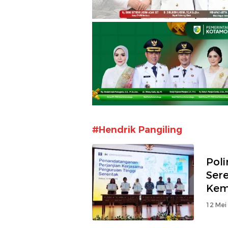
#Hendrik Pangiling
Pol
Ser
Kem
12 Mei