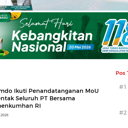
Pos 
#1
imdo Ikuti Penandatanganan MoU
entak Seluruh PT Bersama
enkumhan RI
#2
 2026