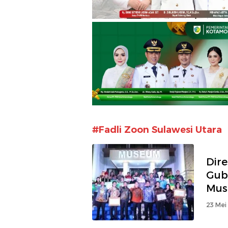
#Fadli Zoon Sulawesi Utara
Dir
Gub
Muse
23 Mei