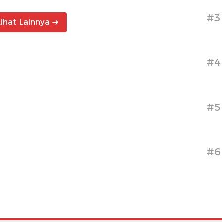
#3
Lihat Lainnya
#4
#5
#6