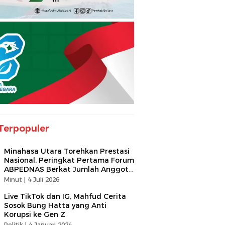
Terpopuler
Minahasa Utara Torehkan Prestasi
Nasional, Peringkat Pertama Forum
ABPEDNAS Berkat Jumlah Anggota
Terbanyak
Minut |
4 Juli 2026
Live TikTok dan IG, Mahfud Cerita
Sosok Bung Hatta yang Anti
Korupsi ke Gen Z
Politik |
4 Januari 2024