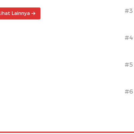
#3
Lihat Lainnya
#4
#5
#6