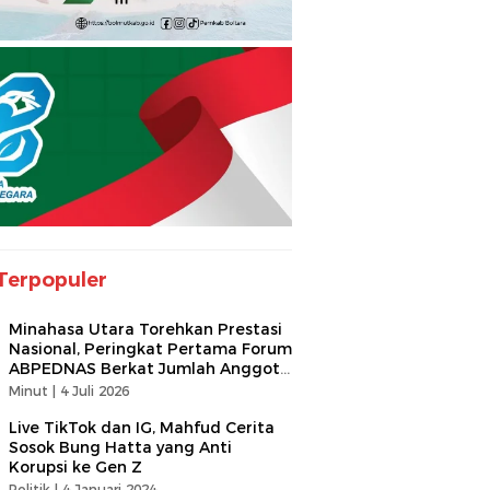
Terpopuler
Minahasa Utara Torehkan Prestasi
Nasional, Peringkat Pertama Forum
ABPEDNAS Berkat Jumlah Anggota
Terbanyak
Minut |
4 Juli 2026
Live TikTok dan IG, Mahfud Cerita
Sosok Bung Hatta yang Anti
Korupsi ke Gen Z
Politik |
4 Januari 2024