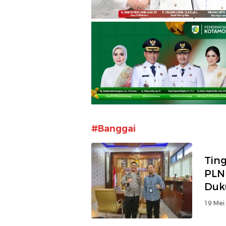
#Banggai
Ting
PLN
Duk
Keli
19 Mei