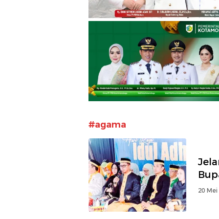
#agama
Jela
Bup
20 Mei