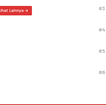
#3
Lihat Lainnya
#4
#5
#6