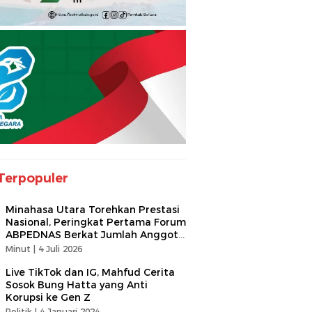
Terpopuler
Minahasa Utara Torehkan Prestasi
Nasional, Peringkat Pertama Forum
ABPEDNAS Berkat Jumlah Anggota
Terbanyak
Minut |
4 Juli 2026
Live TikTok dan IG, Mahfud Cerita
Sosok Bung Hatta yang Anti
Korupsi ke Gen Z
Politik |
4 Januari 2024